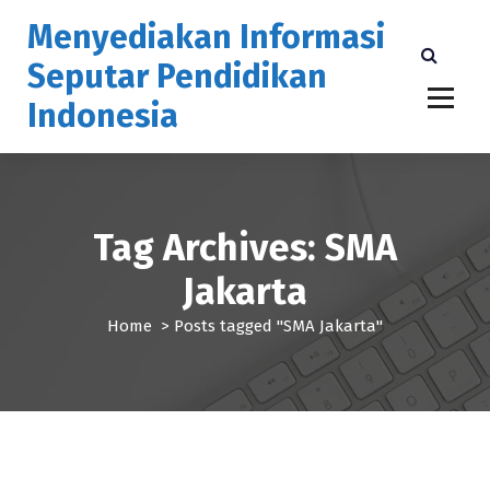
S
Menyediakan Informasi
k
i
Seputar Pendidikan
p
Indonesia
t
o
c
o
n
t
Tag Archives: SMA
e
n
Jakarta
t
Home
>
Posts tagged "SMA Jakarta"