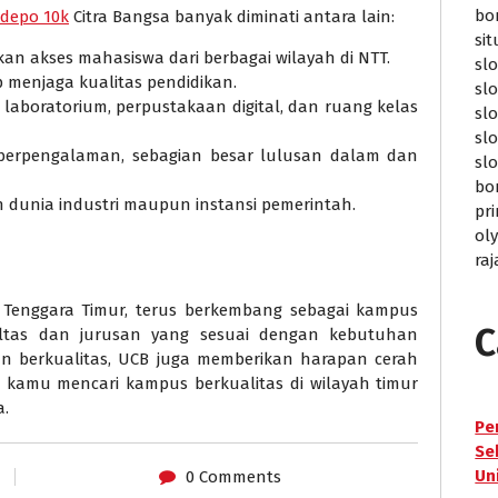
bo
 depo 10k
Citra Bangsa banyak diminati antara lain:
sit
an akses mahasiswa dari berbagai wilayah di NTT.
sl
 menjaga kualitas pendidikan.
slo
i laboratorium, perpustakaan digital, dan ruang kelas
sl
sl
berpengalaman, sebagian besar lulusan dalam dan
sl
bo
n dunia industri maupun instansi pemerintah.
pri
ol
ra
a Tenggara Timur, terus berkembang sebagai kampus
C
ltas dan jurusan yang sesuai dengan kebutuhan
 berkualitas, UCB juga memberikan harapan cerah
 kamu mencari kampus berkualitas di wilayah timur
a.
Pe
Se
Un
0 Comments