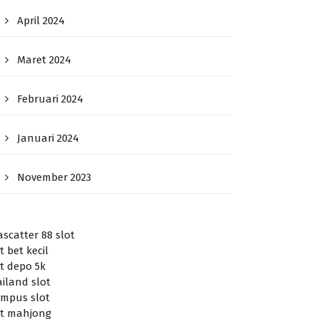
April 2024
Maret 2024
Februari 2024
Januari 2024
November 2023
ascatter 88 slot
t bet kecil
ot depo 5k
ailand slot
ympus slot
ot mahjong