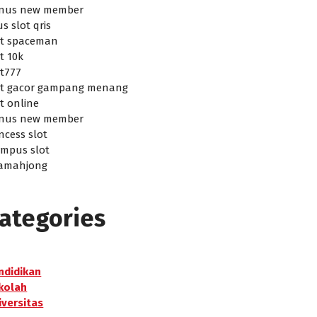
nus new member
us slot qris
ot spaceman
t 10k
ot777
ot gacor gampang menang
ot online
nus new member
ncess slot
ympus slot
jamahjong
ategories
ndidikan
kolah
iversitas